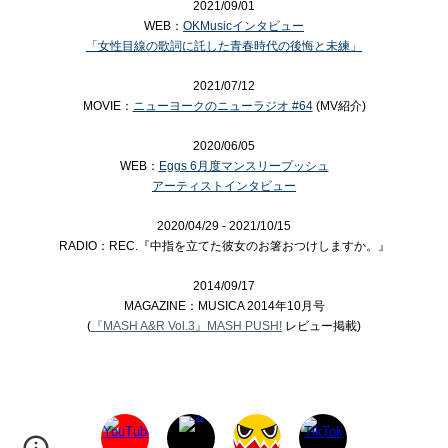
2021/09/01
WEB：
OKMusicインタビュー
「女性目線の歌詞に託した青春時代の後悔と未練」
2021/07/12
MOVIE：
ニューヨークのニューラジオ #64
(MV紹介)
2020/06/05
WEB：
Eggs 6月度マンスリープッシュ
アーティストインタビュー
202
0
/0
4
/
29
- 2021/
10
/
15
RADIO：
REC.『中指を立てた彼女のお箸おつけしますか。』
2014/09/17
MAGAZINE：MUSICA 2014年10月号
(
『MASH A&R Vol.3』MASH PUSH!
レビュー掲載)