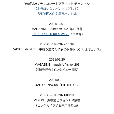
YouTube：チョコレートプラネット チャンネル
【本当はいないバンドはどれ？】
FAKY!FAKY! 文章系バンド編
2021/12/01
MAGAZINE：Skream! 2021年12月号
(
PICK UP! ROOKIES Vol.73
にて紹介)
2021/
10
/
16
- 202
2
/1
1
/1
6
RADIO：stand.f
m『中指を立てた彼女のお箸おつけしますか。X』
2021/09/20
MAGAZINE：music UP's vol.203
9/20発行号 (インタビュー掲載)
2021/09/11
RADIO：NACK5『Hit Hit Hit !!』
2021/09/10 - 2021/09/23
VISION：渋谷愛ビジョン
CM放映
(ビックカメラ渋谷東口店壁面)